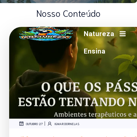
Nosso Conteúdo
A
Natureza
Ensina
|
OUTUBRO 27
IGMAR.DORNELAS