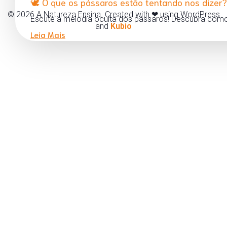
🕊️ O que os pássaros estão tentando nos dizer?
© 2026 A Natureza Ensina. Created with ❤ using WordPress
Escute a melodia oculta dos pássaros! Descubra como
and
Kubio
Leia Mais